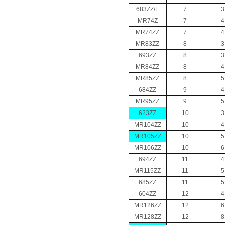
683ZZ/L
7
3
MR74Z
7
4
MR74ZZ
7
4
MR83ZZ
8
3
693ZZ
8
3
MR84ZZ
8
4
MR85ZZ
8
5
684ZZ
9
4
MR95ZZ
9
5
623ZZ
10
3
MR104ZZ
10
4
MR105ZZ
10
5
MR106ZZ
10
6
694ZZ
11
4
MR115ZZ
11
5
685ZZ
11
5
604ZZ
12
4
MR126ZZ
12
6
MR128ZZ
12
8