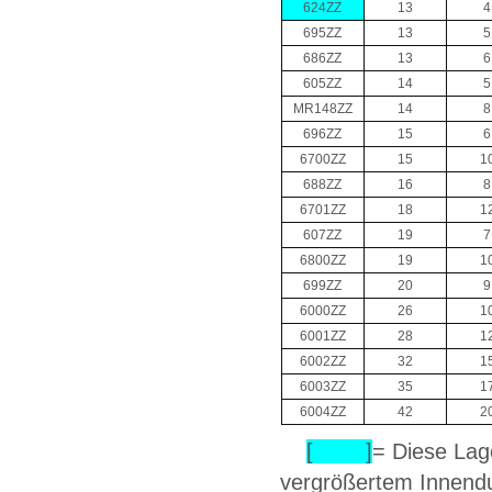
624ZZ
13
4
695ZZ
13
5
686ZZ
13
6
605ZZ
14
5
MR148ZZ
14
8
696ZZ
15
6
6700ZZ
15
1
688ZZ
16
8
6701ZZ
18
1
607ZZ
19
7
6800ZZ
19
1
699ZZ
20
9
6000ZZ
26
1
6001ZZ
28
1
6002ZZ
32
1
6003ZZ
35
1
6004ZZ
42
2
[ ]
= Diese Lag
vergrößertem Innendu