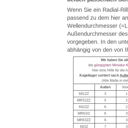
Wenn Sie ein Radial-Ri
passend zu dem hier an
Wellendurchmesser (=L
Außendurchmesser des 
vorgegeben. In den unte
abhängig von den von I
Wir haben Sie all
die
gängigsten Miniatur-
Hier eine Hilfe für die 
Kugellager sortiert nach
Auß
(Alle Maße in m
Außen
Inn
681ZZ
3
1
MR52ZZ
5
2
692ZZ
6
2
MR63/2
6
3
MR63ZZ
6
3
683Z
7
3