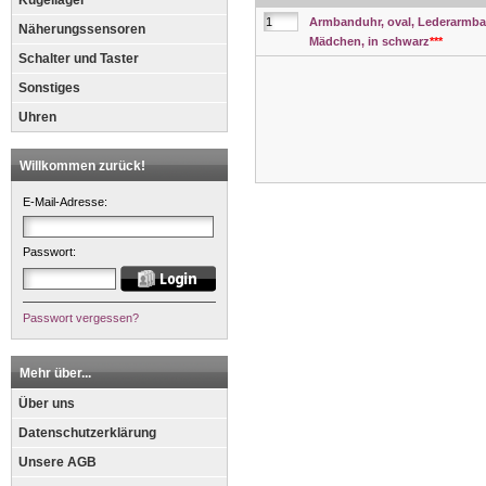
Kugellager
Armbanduhr, oval, Lederarmb
Näherungssensoren
Mädchen, in schwarz
***
Schalter und Taster
Sonstiges
Uhren
Willkommen zurück!
E-Mail-Adresse:
Passwort:
Passwort vergessen?
Mehr über...
Über uns
Datenschutzerklärung
Unsere AGB