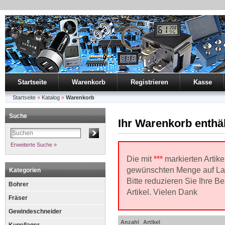
Startseite
Warenkorb
Registrieren
Kasse
Startseite
»
Katalog
»
Warenkorb
Suche
Ihr Warenkorb enthäl
Erweiterte Suche »
Die mit
***
markierten Artikel
gewünschten Menge auf La
Kategorien
Bitte reduzieren Sie Ihre B
Bohrer
Artikel. Vielen Dank
Fräser
Gewindeschneider
Anzahl
Artikel